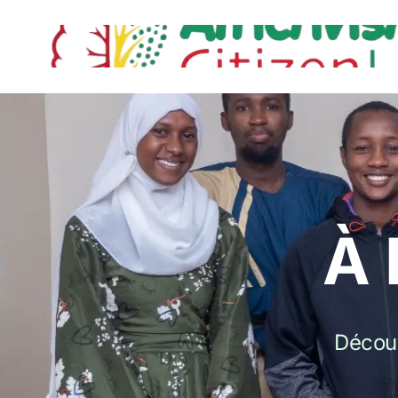
À 
Découv