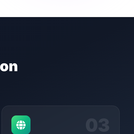
ion
03