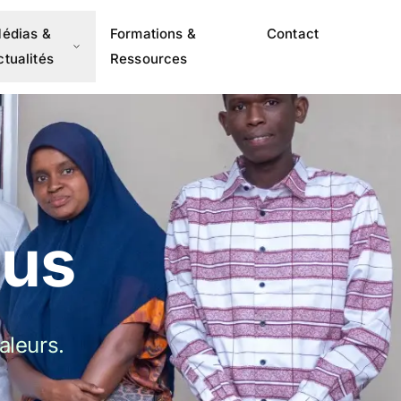
édias &
Formations &
Contact
ctualités
Ressources
ous
aleurs.