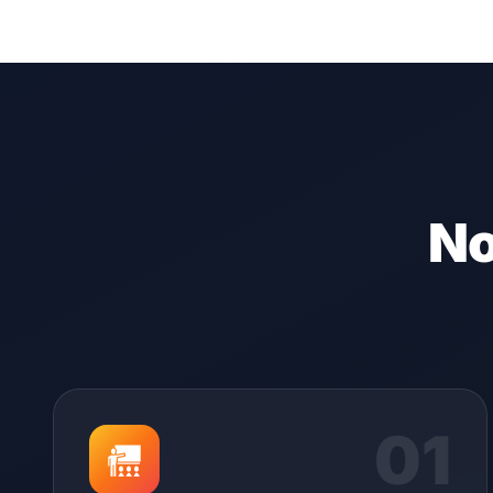
No
01