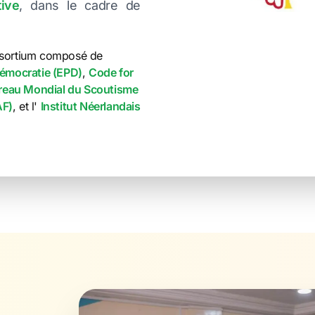
tive
, dans le cadre de
onsortium composé de
démocratie (EPD)
,
Code for
reau Mondial du Scoutisme
AF)
, et l'
Institut Néerlandais