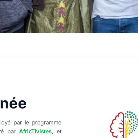
inée
éployé par le programme
éré par
AfricTivistes
, et