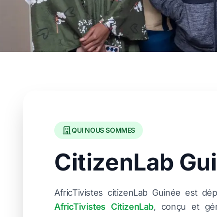
QUI NOUS SOMMES
CitizenLab Gu
AfricTivistes citizenLab Guinée est d
AfricTivistes CitizenLab
, conçu et g