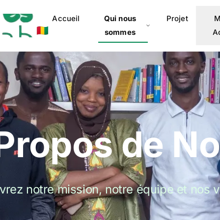
Accueil
Qui nous
Projet
M
🇬🇳
sommes
A
Propos de N
rez notre mission, notre équipe et nos v